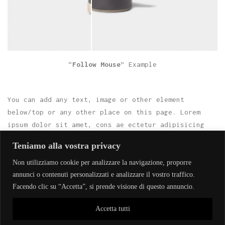
“
Follow Mouse
” Example
You can add any text, image or other element
below/top or any other place on this page. Lorem
ipsum dolor sit amet, cons ae ectetur adipisicing
elit, sed do eiusmod tempor viva in cididunt ut
Teniamo alla vostra privacy
labore et dolore magna aliqua.
Non utilizziamo cookie per analizzare la navigazione, proporre
annunci o contenuti personalizzati e analizzare il vostro traffico.
Facendo clic su “Accetta”, si prende visione di questo annuncio.
Accetta tutti
VIKA THEME BY ROYAL-FLUSH 2016 ©